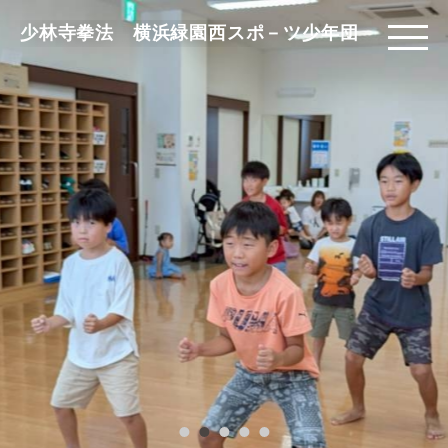
少林寺拳法 横浜緑園西スポ－ツ少年団